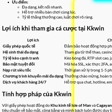
Ưu điểm
:
Đa dạng, kết nối nhanh.
Hỗ trợ nhiều bàn chơi cùng lúc.
Tỷ lệ thắng thưởng cao, luật chơi rõ ràng.
Lợi ích khi tham gia cá cược tại Kkwin
Lợi ích
Ch
Giấy phép quốc tế
Đảm bảo hoạt động hợp phá
Hệ sinh thái đa dạng
Tham gia từ thể thao, casino
Tỷ lệ kèo cạnh tranh
Kèo bóng đá, RTP slot cao, j
Bảo mật tuyệt đối
Mã hóa SSL, xác thực 2FA, a
Nạp rút siêu tốc
Thời gian xử lý trong 1-5 
Chương trình khuyến mãi đa dạng
Thưởng chào mừng, hoàn trả
Dịch vụ khách hàng 24/7
Hỗ trợ qua chat, hotline, em
Tính hợp pháp của Kkwin
Với giấy phép hoạt động do
Khu kinh tế Isle of Man
và
Cagayan
tiêu chuẩn về bảo mật, công bằng và minh bạch luôn được duy trì