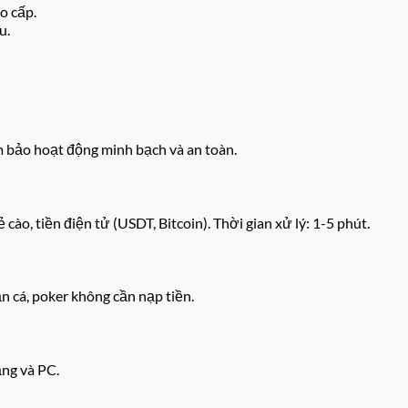
o cấp.
u.
m bảo hoạt động minh bạch và an toàn.
ào, tiền điện tử (USDT, Bitcoin). Thời gian xử lý: 1-5 phút.
ắn cá, poker không cần nạp tiền.
ảng và PC.