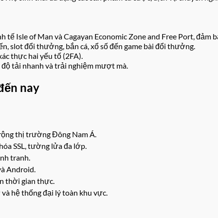
nh tế Isle of Man và Cagayan Economic Zone and Free Port, đảm b
yến, slot đổi thưởng, bắn cá, xổ số đến game bài đổi thưởng.
ác thực hai yếu tố (2FA).
tốc độ tải nhanh và trải nghiệm mượt mà.
 đến nay
rộng thị trường Đông Nam Á.
hóa SSL, tường lửa đa lớp.
nh tranh.
và Android.
n thời gian thực.
và hệ thống đại lý toàn khu vực.