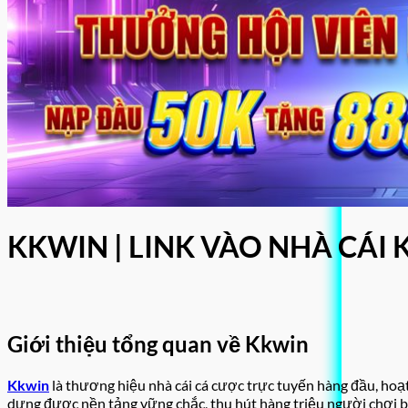
KKWIN | LINK VÀO NHÀ CÁI
Giới thiệu tổng quan về Kkwin
Kkwin
là thương hiệu nhà cái cá cược trực tuyến hàng đầu, hoạ
dựng được nền tảng vững chắc, thu hút hàng triệu người chơi bở