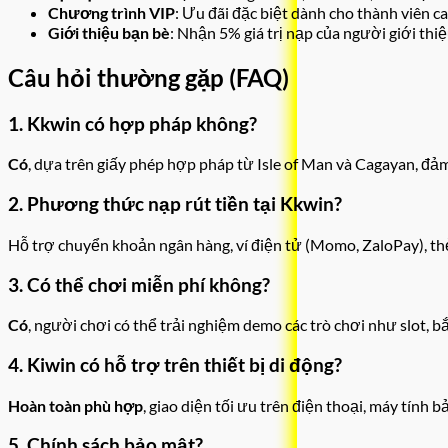
Chương trình VIP
: Ưu đãi đặc biệt dành cho thành viên ca
Giới thiệu bạn bè
: Nhận 5% giá trị nạp của người giới thiệ
Câu hỏi thường gặp (FAQ)
1. Kkwin có hợp pháp không?
Có
, dựa trên giấy phép hợp pháp từ Isle of Man và Cagayan, đả
2. Phương thức nạp rút tiền tại Kkwin?
Hỗ trợ chuyển khoản ngân hàng, ví điện tử (Momo, ZaloPay), thẻ c
3. Có thể chơi miễn phí không?
Có
, người chơi có thể trải nghiệm demo các trò chơi như slot, b
4. Kiwin có hỗ trợ trên thiết bị di động?
Hoàn toàn phù hợp
, giao diện tối ưu trên điện thoại, máy tính b
5. Chính sách bảo mật?