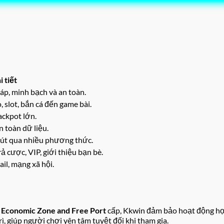
i tiết
p, minh bạch và an toàn.
, slot, bắn cá đến game bài.
ackpot lớn.
n toàn dữ liệu.
phút qua nhiều phương thức.
 cược, VIP, giới thiệu bạn bè.
ail, mạng xã hội.
 Economic Zone and Free Port
cấp, Kkwin đảm bảo hoạt động hợp
, giúp người chơi yên tâm tuyệt đối khi tham gia.