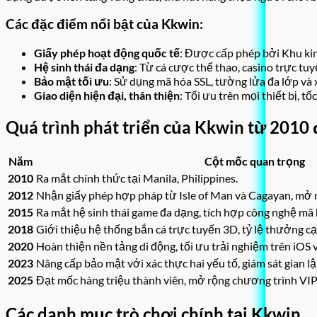
Các đặc điểm nổi bật của Kkwin:
Giấy phép hoạt động quốc tế
: Được cấp phép bởi Khu ki
Hệ sinh thái đa dạng
: Từ cá cược thể thao, casino trực tu
Bảo mật tối ưu
: Sử dụng mã hóa SSL, tường lửa đa lớp và x
Giao diện hiện đại, thân thiện
: Tối ưu trên mọi thiết bị, 
Quá trình phát triển của Kkwin từ 2010
Năm
Cột mốc quan trọng
2010
Ra mắt chính thức tại Manila, Philippines.
2012
Nhận giấy phép hợp pháp từ Isle of Man và Cagayan, mở 
2015
Ra mắt hệ sinh thái game đa dạng, tích hợp công nghệ mã 
2018
Giới thiệu hệ thống bắn cá trực tuyến 3D, tỷ lệ thưởng cạ
2020
Hoàn thiện nền tảng di động, tối ưu trải nghiệm trên iOS 
2023
Nâng cấp bảo mật với xác thực hai yếu tố, giám sát gian lậ
2025
Đạt mốc hàng triệu thành viên, mở rộng chương trình VIP 
Các danh mục trò chơi chính tại Kkwin