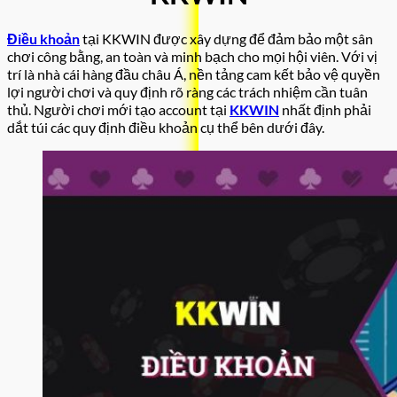
Điều khoản
tại KKWIN được xây dựng để đảm bảo một sân
chơi công bằng, an toàn và minh bạch cho mọi hội viên. Với vị
trí là nhà cái hàng đầu châu Á, nền tảng cam kết bảo vệ quyền
lợi người chơi và quy định rõ ràng các trách nhiệm cần tuân
thủ. Người chơi mới tạo account tại
KKWIN
nhất định phải
dắt túi các quy định điều khoản cụ thể bên dưới đây.