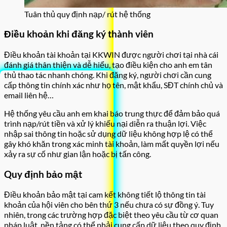
Tuân thủ quy định nạp/ rút hệ thống
Điều khoản khi đăng ký thành viên
Điều khoản tài khoản tại KKWIN được người chơi tại nhà cái
đánh giá thân thiện và dễ hiểu, tạo điều kiện cho anh em tân
thủ thao tác nhanh chóng. Khi đăng ký, người chơi cần cung
cấp thông tin chính xác như họ tên, mật khẩu, SĐT chính chủ và
email liên hệ…
Hệ thống yêu cầu anh em khai báo trung thực để đảm bảo quá
trình nạp/rút tiền và xử lý khiếu nại diễn ra thuận lợi. Việc
nhập sai thông tin hoặc sử dụng dữ liệu không hợp lệ có thể
gây khó khăn trong xác minh tài khoản, làm mất quyền lợi nếu
xảy ra sự cố như gian lận hoặc bị tấn công.
Quy định bảo mật
Điều khoản bảo mật tại cam kết không tiết lộ thông tin tài
khoản của hội viên cho bên thứ 3 nếu chưa có sự đồng ý. Tuy
nhiên, trong các trường hợp đặc biệt theo yêu cầu từ cơ quan
pháp luật, nền tảng có thể phải cung cấp dữ liệu theo quy định