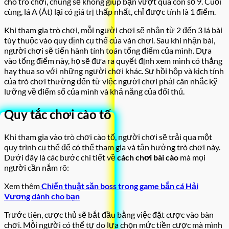
cho trò chơi, chúng sẽ không giúp bạn vượt quá con số 9. Cuối
cùng, lá A (Át) lại có giá trị thấp nhất, chỉ được tính là 1 điểm.
Khi tham gia trò chơi, mỗi người chơi sẽ nhận từ 2 đến 3 lá bài
tùy thuộc vào quy định cụ thể của ván chơi. Sau khi nhận bài,
người chơi sẽ tiến hành tính toán tổng điểm của mình. Dựa
vào tổng điểm này, họ sẽ đưa ra quyết định xem mình có thắng
hay thua so với những người chơi khác. Sự hồi hộp và kịch tính
của trò chơi thường đến từ việc người chơi phải cân nhắc kỹ
lưỡng về điểm số của mình và khả năng của đối thủ.
Quy tắc chơi cào tố
Khi tham gia vào trò chơi cào tố, người chơi sẽ trải qua một
quy trình cụ thể để có thể tham gia và tận hưởng trò chơi này.
Dưới đây là các bước chi tiết về
cách chơi bài cào
mà mọi
người cần nắm rõ:
Xem thêm
Chiến thuật săn boss trong game bắn cá Hải
Vương dành cho bạn
Trước tiên, cược thủ sẽ bắt đầu bằng việc đặt cược vào bàn
chơi. Mỗi người có thể tự do lựa chọn mức tiền cược mà mình