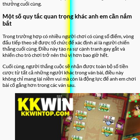
thưởng cuối cùng.
Một số quy tắc quan trọng khác anh em cần nắm
bắt
Trong trường hợp có nhiều người chơi có cùng số điểm, vòng
đấu tiếp theo sẽ được tổ chức để xác định ai là người chiến
thắng cuối cùng. Điều này tạo ra sự cạnh tranh gay gắt và
khiến cho trò chơi trở nên thú vị hơn bao giờ hết.
Cuối cùng, người thắng cuộc sẽ nhận được toàn bộ số tiền
cược từ tất cả những người khác trong ván bài, điều này
không chỉ mang lại niềm vui mà còn là động lực để anh em chơi
bài cố gắng hơn trong các ván sau.