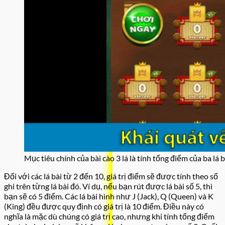
Mục tiêu chính của bài cào 3 lá là tính tổng điểm của ba lá
Đối với các lá bài từ 2 đến 10, giá trị điểm sẽ được tính theo số
ghi trên từng lá bài đó. Ví dụ, nếu bạn rút được lá bài số 5, thì
bạn sẽ có 5 điểm. Các lá bài hình như J (Jack), Q (Queen) và K
(King) đều được quy định có giá trị là 10 điểm. Điều này có
nghĩa là mặc dù chúng có giá trị cao, nhưng khi tính tổng điểm