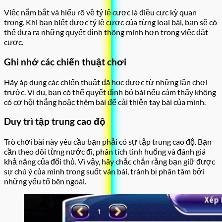
Việc nắm bắt và hiểu rõ về tỷ lệ cược là điều cực kỳ quan
trọng. Khi bạn biết được tỷ lệ cược của từng loại bài, bạn sẽ có
thể đưa ra những quyết định thông minh hơn trong việc đặt
cược.
Ghi nhớ các chiến thuật chơi
Hãy áp dụng các chiến thuật đã học được từ những lần chơi
trước. Ví dụ, bạn có thể quyết định bỏ bài nếu cảm thấy không
có cơ hội thắng hoặc thêm bài để cải thiện tay bài của mình.
Duy trì tập trung cao độ
Trò chơi bài này yêu cầu bạn phải có sự tập trung cao độ. Bạn
cần theo dõi từng nước đi, phân tích tình huống và đánh giá
khả năng của đối thủ. Vì vậy, hãy chắc chắn rằng bạn giữ được
sự chú ý của mình trong suốt ván bài, tránh bị phân tâm bởi
những yếu tố bên ngoài.