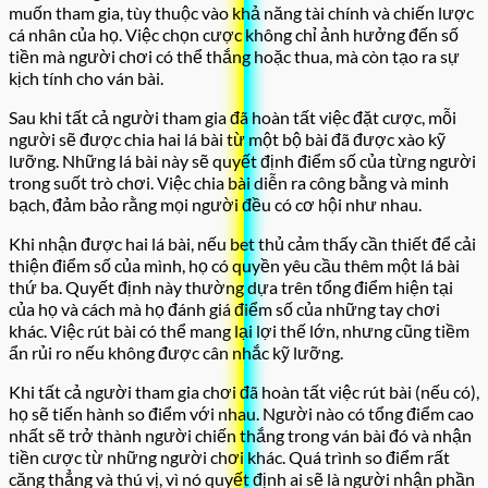
muốn tham gia, tùy thuộc vào khả năng tài chính và chiến lược
cá nhân của họ. Việc chọn cược không chỉ ảnh hưởng đến số
tiền mà người chơi có thể thắng hoặc thua, mà còn tạo ra sự
kịch tính cho ván bài.
Sau khi tất cả người tham gia đã hoàn tất việc đặt cược, mỗi
người sẽ được chia hai lá bài từ một bộ bài đã được xào kỹ
lưỡng. Những lá bài này sẽ quyết định điểm số của từng người
trong suốt trò chơi. Việc chia bài diễn ra công bằng và minh
bạch, đảm bảo rằng mọi người đều có cơ hội như nhau.
Khi nhận được hai lá bài, nếu bet thủ cảm thấy cần thiết để cải
thiện điểm số của mình, họ có quyền yêu cầu thêm một lá bài
thứ ba. Quyết định này thường dựa trên tổng điểm hiện tại
của họ và cách mà họ đánh giá điểm số của những tay chơi
khác. Việc rút bài có thể mang lại lợi thế lớn, nhưng cũng tiềm
ẩn rủi ro nếu không được cân nhắc kỹ lưỡng.
Khi tất cả người tham gia chơi đã hoàn tất việc rút bài (nếu có),
họ sẽ tiến hành so điểm với nhau. Người nào có tổng điểm cao
nhất sẽ trở thành người chiến thắng trong ván bài đó và nhận
tiền cược từ những người chơi khác. Quá trình so điểm rất
căng thẳng và thú vị, vì nó quyết định ai sẽ là người nhận phần