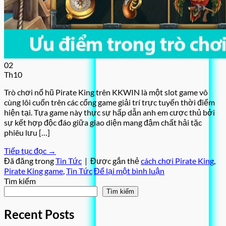
02
Th10
Trò chơi nổ hũ Pirate King trên KKWIN là một slot game vô
cùng lôi cuốn trên các cổng game giải trí trực tuyến thời điểm
hiện tại. Tựa game này thực sự hấp dẫn anh em cược thủ bởi
sự kết hợp độc đáo giữa giao diện mang đậm chất hải tặc
phiêu lưu […]
Tiếp tục đọc
→
Đã đăng trong
Tin Tức
|
Được gắn thẻ
cách chơi Pirate King
,
Pirate King game
,
Tin Tức
Để lại một bình luận
Tìm kiếm
Tìm kiếm
Recent Posts