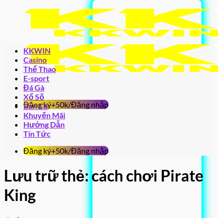
Chuyển
đến
nội
dung
KKWIN
Casino
Thể Thao
E-sport
Đá Gà
Xổ Số
Đăng ký+50k/Đăng nhập
Bắn Cá
Khuyến Mãi
Hướng Dẫn
Tin Tức
Đăng ký+50k/Đăng nhập
Lưu trữ thẻ:
cách chơi Pirate
King