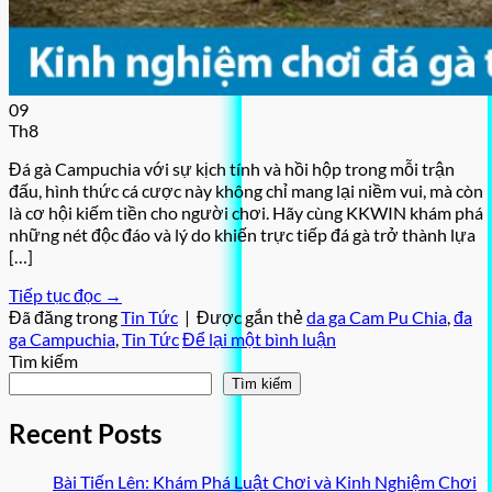
09
Th8
Đá gà Campuchia với sự kịch tính và hồi hộp trong mỗi trận
đấu, hình thức cá cược này không chỉ mang lại niềm vui, mà còn
là cơ hội kiếm tiền cho người chơi. Hãy cùng KKWIN khám phá
những nét độc đáo và lý do khiến trực tiếp đá gà trở thành lựa
[…]
Tiếp tục đọc
→
Đã đăng trong
Tin Tức
|
Được gắn thẻ
da ga Cam Pu Chia
,
đa
ga Campuchia
,
Tin Tức
Để lại một bình luận
Tìm kiếm
Tìm kiếm
Recent Posts
Bài Tiến Lên: Khám Phá Luật Chơi và Kinh Nghiệm Chơi