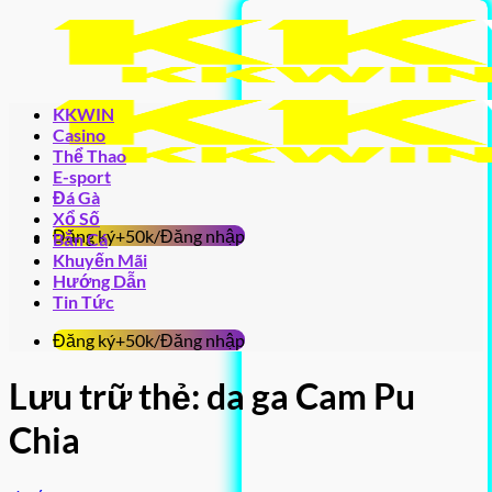
Chuyển
đến
nội
dung
KKWIN
Casino
Thể Thao
E-sport
Đá Gà
Xổ Số
Đăng ký+50k/Đăng nhập
Bắn Cá
Khuyến Mãi
Hướng Dẫn
Tin Tức
Đăng ký+50k/Đăng nhập
Lưu trữ thẻ:
da ga Cam Pu
Chia