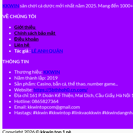
KKWIN
sân chơi cá dược mới nhất năm 2025. Mang đến 1000+ t
VỀ CHÚNG TÔI
Giới thiệu
Chính sách bảo mật
Điều khoản
Liên hệ
Tác giả :
LÊ ANH QUÂN
THÔNG TIN
Thương hiệu:
KKWIN
Năm thành lập: 2019
Sản phẩm: Casino, bắn cá, thể thao, number game...
Website:
https://5bthhoh0.cn.com/
Địa chỉ:161 P. Doãn Kế Thiện, Mai Dịch, Cầu Giấy, Hà Nội
Hotline: 0865827364
Email:
kkwintopcom@gmail.com
Hastags: #kkwin #kkwintop #linkvaokkwin #kkwindangn
Copyright 2026 ©
kkwin top 1 nè