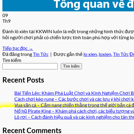
09
Th9
Đánh lô xiên tại KKWIN luôn là một trong những hình thức được
hỏi người chơi phải có chiến lược tính toán phù hợp với từng loạ
Tiếp tục đọc
→
Đã đăng trong
Tin Tức
|
Được gắn thẻ
lo xien
,
loxien
,
Tin Tức
Để
Tìm kiếm
Tìm kiếm
Recent Posts
Bài Tiến Lên: Khám Phá Luật Chơi và Kinh Nghiệm Chơi B
Cách chơi kèo rung – Các bước chơi và các lưu ý khi chơi 
Vua săn cá – Cẩm nang chiến thắng trong thế giới bắn cá
Nổ hũ Pirate King – Khám phá cách chơi, các biểu tượng 
Lô rơi – Cách đánh hiệu quả và các kinh nghiệm cho tân t
Recent Comments