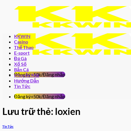
Chuyển
đến
nội
dung
KKWIN
Casino
Thể Thao
E-sport
Đá Gà
Xổ Số
Bắn Cá
Đăng ký+50k/Đăng nhập
Khuyến Mãi
Hướng Dẫn
Tin Tức
Đăng ký+50k/Đăng nhập
Lưu trữ thẻ:
loxien
Tin Tức