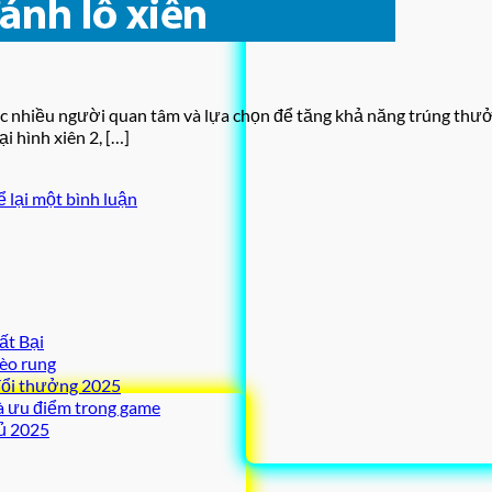
 nhiều người quan tâm và lựa chọn để tăng khả năng trúng thưởn
i hình xiên 2, […]
 lại một bình luận
ất Bại
kèo rung
 đổi thưởng 2025
và ưu điểm trong game
hủ 2025