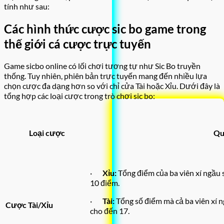
tính như sau:
Các hình thức cược sic bo game trong
thế giới cá cược trực tuyến
Game sicbo online có lối chơi tương tự như Sic Bo truyền
thống. Tuy nhiên, phiên bản trực tuyến mang đến nhiều lựa
chọn cược đa dạng hơn so với chỉ cửa Tài hoặc Xỉu. Dưới đây là
tổng hợp các loại cược trong trò chơi sic bo:
Loại cược
Qu
·
Xỉu:
Tổng điểm của ba viên xí ngầu 
10 điểm.
·
Tài:
Tổng số điểm mà cả ba viên xí n
Cược Tài/Xỉu
cho đến 17.