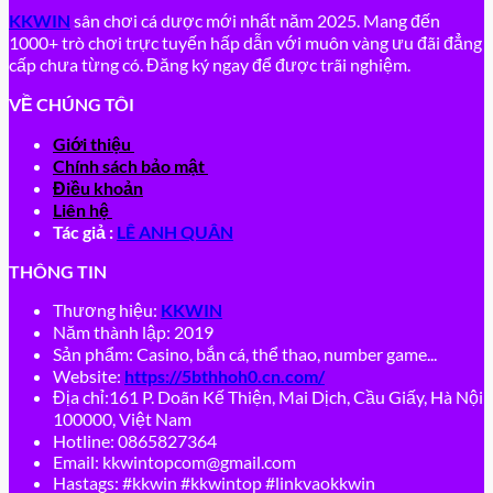
KKWIN
sân chơi cá dược mới nhất năm 2025. Mang đến
1000+ trò chơi trực tuyến hấp dẫn với muôn vàng ưu đãi đẳng
cấp chưa từng có. Đăng ký ngay để được trãi nghiệm.
VỀ CHÚNG TÔI
Giới thiệu
Chính sách bảo mật
Điều khoản
Liên hệ
Tác giả :
LÊ ANH QUÂN
THÔNG TIN
Thương hiệu:
KKWIN
Năm thành lập: 2019
Sản phẩm: Casino, bắn cá, thể thao, number game...
Website:
https://5bthhoh0.cn.com/
Địa chỉ:161 P. Doãn Kế Thiện, Mai Dịch, Cầu Giấy, Hà Nội
100000, Việt Nam
Hotline: 0865827364
Email:
kkwintopcom@gmail.com
Hastags: #kkwin #kkwintop #linkvaokkwin