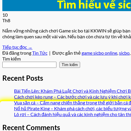
10
Th8
Nắm vững những cách chơi Game sic bo tại KKWIN sẽ giúp bạn ch
chóng làm quen sau một vài ván. Nếu bạn còn chưa tự tin về khả
Tiếp tục đọc
→
Đã đăng trong
Tin Tức
|
Được gắn thẻ
game sicbo online
,
sicbo
Tìm kiếm
Tìm kiếm
Recent Posts
Bài Tiến Lên: Khám Phá Luật Chơi và Kinh Nghiệm Chơi B
Cách chơi kèo rung – Các bước chơi và các lưu ý khi chơi 
Vua săn cá – Cẩm nang chiến thắng trong thế giới bắn cá
Nổ hũ Pirate King – Khám phá cách chơi, các biểu tượng 
Lô rơi – Cách đánh hiệu quả và các kinh nghiệm cho tân t
Recent Comments