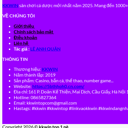
KKWIN
sân chơi cá dược mới nhất năm 2025. Mang đến 1000+ t
VỀ CHÚNG TÔI
Giới thiệu
Chính sách bảo mật
Điều khoản
Liên hệ
Tác giả :
LÊ ANH QUÂN
THÔNG TIN
Thương hiệu:
KKWIN
Năm thành lập: 2019
Sản phẩm: Casino, bắn cá, thể thao, number game...
Website:
https://5bthhoh0.cn.com/
Địa chỉ:161 P. Doãn Kế Thiện, Mai Dịch, Cầu Giấy, Hà Nội
Hotline: 0865827364
Email:
kkwintopcom@gmail.com
Hastags: #kkwin #kkwintop #linkvaokkwin #kkwindangn
Copyright 2026 ©
kkwin top 1 nè