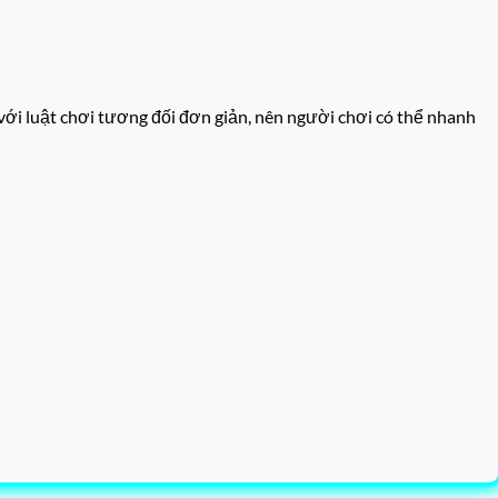
ới luật chơi tương đối đơn giản, nên người chơi có thể nhanh